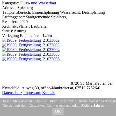
Kategorie:
Fluss- und Wasserbau
Adresse:
Spielberg
Tätigkeitsbereich:
Einreichplanung Wasserrecht, Detailplanung
Auftraggeber:
Stadtgemeinde Spielberg
Realisiert:
2020
Architekt/Planer:
Laubreiter
Status:
Auftrag
Verlegung Bachlauf:
ca. 140m
8720 St. Margarethen bei
Knittelfeld, Auweg 30, office@laubreiter.at, 03512 72526-0
Datenschutz
Impressum
Kontakt
Diese Seite verwendet Cookies. Durch die Nutzung unserer Webseite erklären
Sie sich mit dem Einsatz von Cookies einverstanden.
Mehr erfahren >>
OK